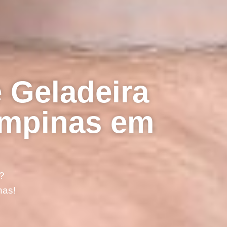
 Geladeira
ampinas em
?
nas!