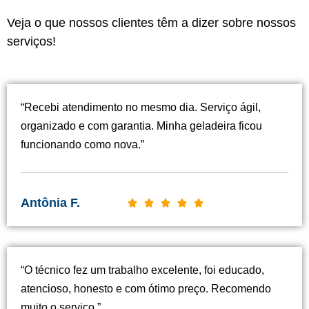
Veja o que nossos clientes têm a dizer sobre nossos
serviços!
“Recebi atendimento no mesmo dia. Serviço ágil,
organizado e com garantia. Minha geladeira ficou
funcionando como nova.”
Antônia F.
C





l
a
s
“O técnico fez um trabalho excelente, foi educado,
s
atencioso, honesto e com ótimo preço. Recomendo
i
muito o serviço.”