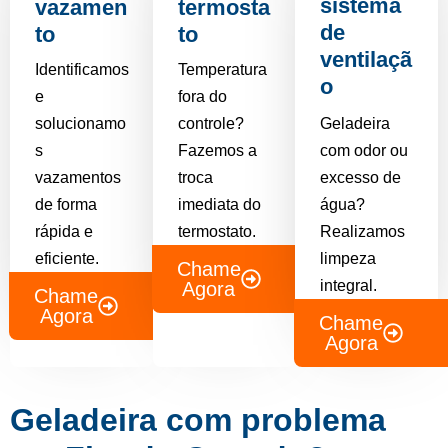
sistema
vazamen
termosta
de
to
to
ventilaçã
Identificamos
Temperatura
o
e
fora do
solucionamo
controle?
Geladeira
s
Fazemos a
com odor ou
vazamentos
troca
excesso de
de forma
imediata do
água?
rápida e
termostato.
Realizamos
eficiente.
limpeza
Chame
integral.
Agora
Chame
Agora
Chame
Agora
Geladeira com problema