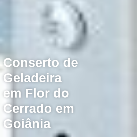
Conserto de
Geladeira
em Flor do
Cerrado em
Goiânia