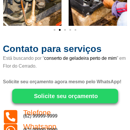
m
o
5
d
e
5
Contato para serviços
Está buscando por “
conserto de geladeira perto de mim
” em
Flor do Cerrado.
Solicite seu orçamento agora mesmo pelo WhatsApp!
Solicite seu orçamento
Telefone
(62) 99999-9999
Whatsapp
(62) 99999-9999