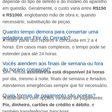
depende do tipo de defeito e do modelo do aparelho
em questão. Geralmente, o custo varia entre
R$150
e R$1000
, englobando mão de obra e, quando
necessário, substituição de peças.
Quanto tempo demora para consertar uma
geladeira em Flor do Cerrado?
A maior parte dos reparos é concluída em 2 a 4
horas. Em casos mais complexos, o tempo pode se
estender para até 24 horas.
Vocês atendem aos finais de semana ou fora
do horário comercial?
Sim. Nossa
assistência está disponível 24 horas
por dia, mesmo à noite, finais de semana e feriados.
Atendemos emergências sempre que for necessário.
Quais formas de pagamento são aceitas?
Trabalhamos com opções variadas de pagamento:
Pix, dinheiro, cartões de crédito e débito
, e
também transferências bancárias.