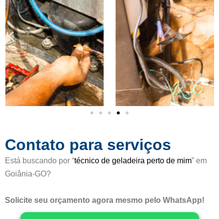
a
e
d
5
o
c
o
m
o
5
d
e
5
Contato para serviços
Está buscando por “
técnico de geladeira perto de mim
” em
Goiânia-GO?
Solicite seu orçamento agora mesmo pelo WhatsApp!