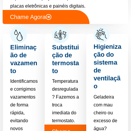
placas eletrônicas e painéis digitais.
Chame Agora
Higieniza
Eliminaç
Substitui
ção do
ão de
ção de
sistema
vazamen
termosta
de
to
to
ventilaçã
Identificamos
Temperatura
o
e corrigimos
desregulada
vazamentos
? Fazemos a
Geladeira
de forma
troca
com mau
rápida,
imediata do
cheiro ou
evitando
termostato.
excesso de
novos
água?