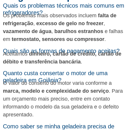
Quais os problemas técnicos mais comuns em
refrigeradores?
Os problemas mais observados incluem
falta de
refrigeração
,
excesso de gelo no freezer
,
vazamento de água
,
barulhos estranhos
e falhas
em
termostato, sensores ou compressor
.
Quais são as formas de pagamento aceitas?
Aceitamos
dinheiro, cartão de crédito, cartão de
débito e transferência bancária
.
Quanto custa consertar o motor de uma
geladeira em Goiânia?
O valor do conserto do motor varia conforme a
marca, modelo e complexidade do serviço
. Para
um orçamento mais preciso, entre em contato
informando o modelo da sua geladeira e o defeito
apresentado.
Como saber se minha geladeira precisa de