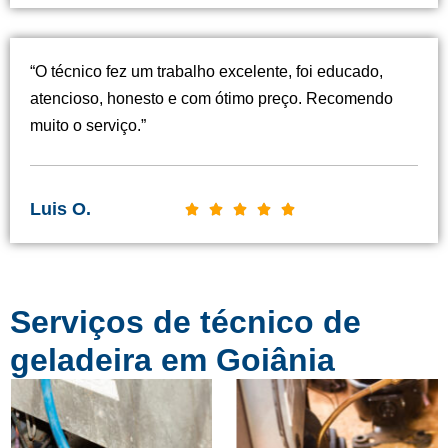
a
s
“O técnico fez um trabalho excelente, foi educado,
s
atencioso, honesto e com ótimo preço. Recomendo
i
muito o serviço.”
f
i
c
Luis O.
C





a
l
d
a
o
s
c
Serviços de técnico de
s
o
i
geladeira em Goiânia​
m
f
o
i
5
c
d