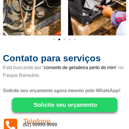
o
m
o
5
d
e
5
Contato para serviços
Está buscando por “
conserto de geladeira perto de mim
” no
Parque Balneário.
Solicite seu orçamento agora mesmo pelo WhatsApp!
Solicite seu orçamento
Telefone
(62) 99999-9999