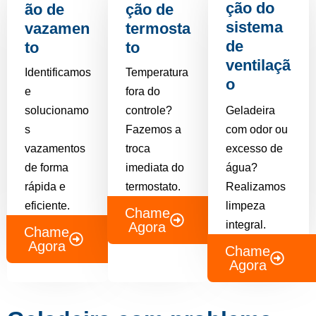
ção do
ão de
ção de
sistema
vazamen
termosta
de
to
to
ventilaçã
Identificamos
Temperatura
o
e
fora do
solucionamo
controle?
Geladeira
s
Fazemos a
com odor ou
vazamentos
troca
excesso de
de forma
imediata do
água?
rápida e
termostato.
Realizamos
eficiente.
limpeza
Chame
integral.
Agora
Chame
Agora
Chame
Agora