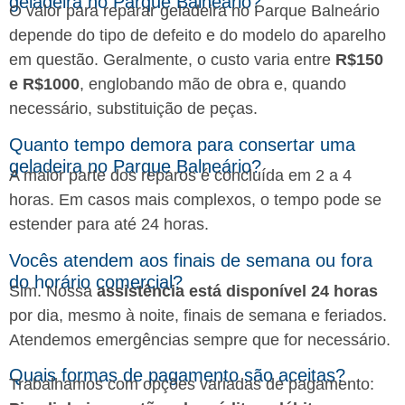
geladeira no Parque Balneário?
O valor para reparar geladeira no Parque Balneário
depende do tipo de defeito e do modelo do aparelho
em questão. Geralmente, o custo varia entre
R$150
e R$1000
, englobando mão de obra e, quando
necessário, substituição de peças.
Quanto tempo demora para consertar uma
geladeira no Parque Balneário?
A maior parte dos reparos é concluída em 2 a 4
horas. Em casos mais complexos, o tempo pode se
estender para até 24 horas.
Vocês atendem aos finais de semana ou fora
do horário comercial?
Sim. Nossa
assistência está disponível 24 horas
por dia, mesmo à noite, finais de semana e feriados.
Atendemos emergências sempre que for necessário.
Quais formas de pagamento são aceitas?
Trabalhamos com opções variadas de pagamento: