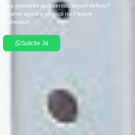
Sua geladeira apresentou algum defeito?
Chame agora o técnico no Parque
Balneário!
Solicite Já