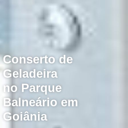
Conserto de
Geladeira
no Parque
Balneário em
Goiânia