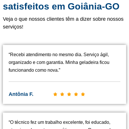
satisfeitos em Goiânia-GO
Veja o que nossos clientes têm a dizer sobre nossos
serviços!
“Recebi atendimento no mesmo dia. Serviço ágil,
organizado e com garantia. Minha geladeira ficou
funcionando como nova.”
Antônia F.
C





l
a
s
“O técnico fez um trabalho excelente, foi educado,
s