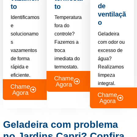
de
to
to
ventilaçã
Identificamos
Temperatura
o
e
fora do
solucionamo
controle?
Geladeira
s
Fazemos a
com odor ou
vazamentos
troca
excesso de
de forma
imediata do
água?
rápida e
termostato.
Realizamos
eficiente.
limpeza
Chame
integral.
Agora
Chame
Agora
Chame
Agora
Geladeira com problema
no Jardins Capri? Confira