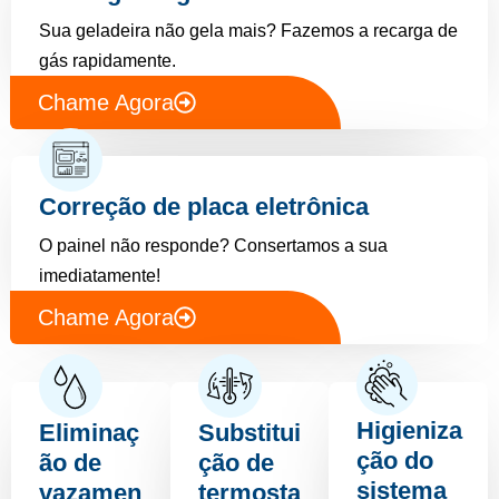
Sua geladeira não gela mais? Fazemos a recarga de
gás rapidamente.
Chame Agora
Correção de placa eletrônica
O painel não responde? Consertamos a sua
imediatamente!
Chame Agora
Higieniza
Eliminaç
Substitui
ção do
ão de
ção de
sistema
vazamen
termosta