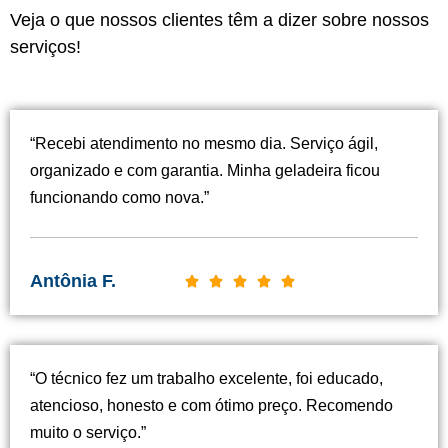
Veja o que nossos clientes têm a dizer sobre nossos
serviços!
“Recebi atendimento no mesmo dia. Serviço ágil,
organizado e com garantia. Minha geladeira ficou
funcionando como nova.”
Antônia F.
C





l
a
s
“O técnico fez um trabalho excelente, foi educado,
s
atencioso, honesto e com ótimo preço. Recomendo
i
muito o serviço.”
f