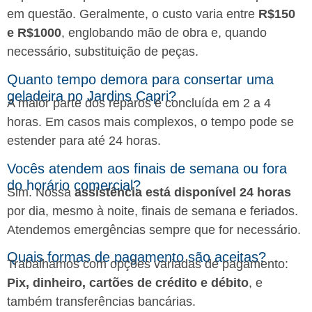
em questão. Geralmente, o custo varia entre
R$150
e R$1000
, englobando mão de obra e, quando
necessário, substituição de peças.
Quanto tempo demora para consertar uma
geladeira no Jardins Capri?
A maior parte dos reparos é concluída em 2 a 4
horas. Em casos mais complexos, o tempo pode se
estender para até 24 horas.
Vocês atendem aos finais de semana ou fora
do horário comercial?
Sim. Nossa
assistência está disponível 24 horas
por dia, mesmo à noite, finais de semana e feriados.
Atendemos emergências sempre que for necessário.
Quais formas de pagamento são aceitas?
Trabalhamos com opções variadas de pagamento:
Pix, dinheiro, cartões de crédito e débito
, e
também transferências bancárias.