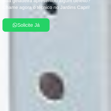
Sua geladeira apresentou algum defeito?
Chame agora o técnico no Jardins Capri!
Solicite Já