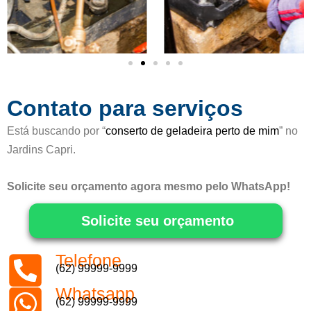
o
5
d
e
5
Contato para serviços
Está buscando por “
conserto de geladeira perto de mim
” no
Jardins Capri.
Solicite seu orçamento agora mesmo pelo WhatsApp!
Solicite seu orçamento
Telefone
(62) 99999-9999
Whatsapp
(62) 99999-9999