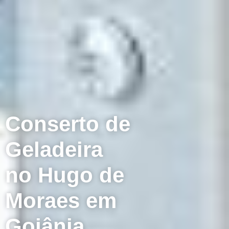
Conserto de
Geladeira
no Hugo de
Moraes em
Goiânia