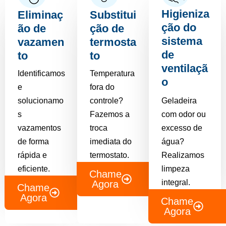
Higieniza
Eliminaç
Substitui
ção do
ão de
ção de
sistema
vazamen
termosta
de
to
to
ventilaçã
Identificamos
Temperatura
o
e
fora do
solucionamo
controle?
Geladeira
s
Fazemos a
com odor ou
vazamentos
troca
excesso de
de forma
imediata do
água?
rápida e
termostato.
Realizamos
eficiente.
limpeza
Chame
integral.
Agora
Chame
Agora
Chame
Agora