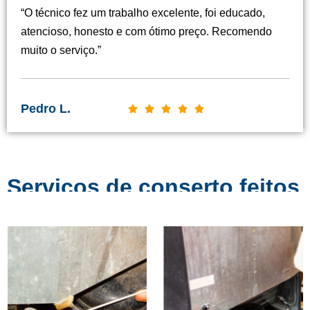
s
“O técnico fez um trabalho excelente, foi educado,
s
atencioso, honesto e com ótimo preço. Recomendo
i
muito o serviço.”
f
i
c
Pedro L.
C





a
l
d
a
o
s
c
Serviços de conserto feitos
s
o
i
em Goiânia
m
f
o
i
5
c
d
a
e
d
5