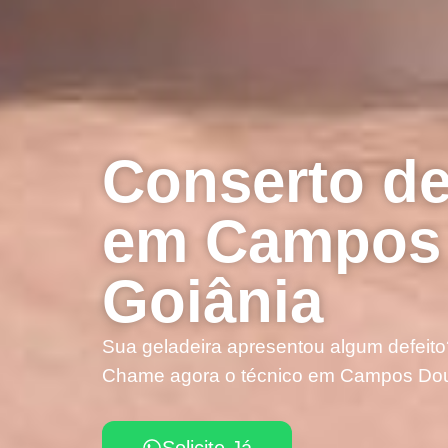
Conserto de
em Campos
Goiânia
Sua geladeira apresentou algum defeito
Chame agora o técnico em Campos Do
Solicite Já