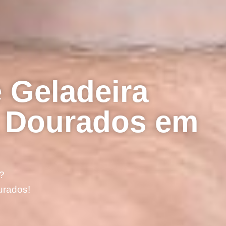
 Geladeira
 Dourados em
?
urados!