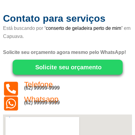
e
5
Contato para serviços
Está buscando por “
conserto de geladeira perto de mim
” em
Capuava.
Solicite seu orçamento agora mesmo pelo WhatsApp!
Solicite seu orçamento
Telefone
(62) 99999-9999
Whatsapp
(62) 99999-9999