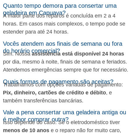
Quanto tempo demora para consertar uma
geladeira em Capuava?
A maior parte dos reparos é concluída em 2 a 4
horas. Em casos mais complexos, o tempo pode se
estender para até 24 horas.
Vocês atendem aos finais de semana ou fora
do horário comercial?
Sim. Nossa
assistência está disponível 24 horas
por dia, mesmo à noite, finais de semana e feriados.
Atendemos emergências sempre que for necessário.
Quais formas de pagamento são aceitas?
Trabalhamos com opções variadas de pagamento:
Pix, dinheiro, cartões de crédito e débito
, e
também transferências bancárias.
Vale a pena consertar uma geladeira antiga ou
é melhor comprar outra?
Isso depende do caso. Se o eletrodoméstico tiver
menos de 10 anos
e o reparo não for muito caro,