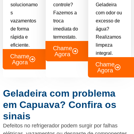
solucionamo
controle?
Geladeira
s
Fazemos a
com odor ou
vazamentos
troca
excesso de
de forma
imediata do
água?
rápida e
termostato.
Realizamos
eficiente.
limpeza
Chame
integral.
Agora
Chame
Agora
Chame
Agora
Geladeira com problema
em Capuava? Confira os
sinais
Defeitos no refrigerador podem surgir por falhas
elétricas, vazamentos ou desgaste de componentes.