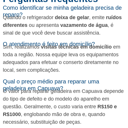
Como identificar se minha geladeira precisa de
reparo?
Quando o refrigerador
deixa de gelar
, emite
ruídos
diferentes
ou apresenta
vazamento de água
, é
sinal de que você deve buscar assistência.
O atendimento é feito em domicílio?
Sim, realizamos
visitas técnicas em domicílio
em
toda a região. Nossa equipe leva os equipamentos
adequados para efetuar o conserto diretamente no
local, sem complicações.
Qual o preço médio para reparar uma
geladeira em Capuava?
O valor para reparar geladeira em Capuava depende
do tipo de defeito e do modelo do aparelho em
questão. Geralmente, o custo varia entre
R$150 e
R$1000
, englobando mão de obra e, quando
necessário, substituição de peças.