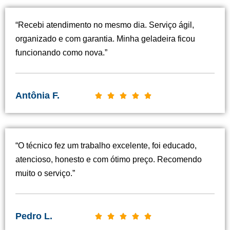
“Recebi atendimento no mesmo dia. Serviço ágil,
organizado e com garantia. Minha geladeira ficou
funcionando como nova.”
Antônia F.
C





l
a
s
“O técnico fez um trabalho excelente, foi educado,
s
atencioso, honesto e com ótimo preço. Recomendo
i
muito o serviço.”
f
i
c
Pedro L.
C





a
l