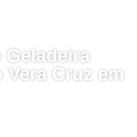
 Geladeira
 Vera Cruz em
?
a Cruz!