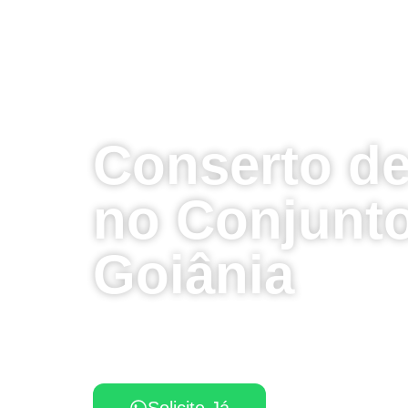
Conserto de
no Conjunto
Goiânia
Sua geladeira apresentou algum defeito
Chame agora o técnico no Conjunto Ver
Solicite Já