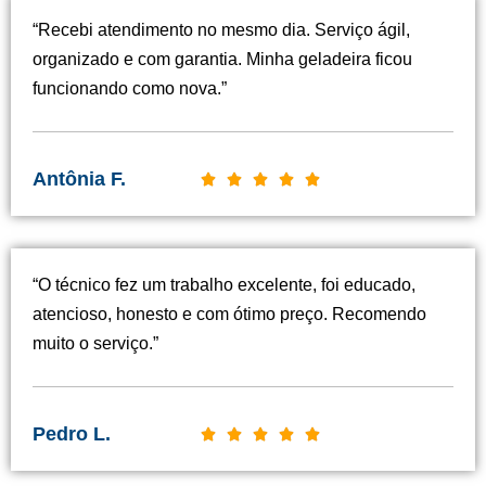
“Recebi atendimento no mesmo dia. Serviço ágil,
organizado e com garantia. Minha geladeira ficou
funcionando como nova.”
Antônia F.
C





l
a
s
“O técnico fez um trabalho excelente, foi educado,
s
atencioso, honesto e com ótimo preço. Recomendo
i
muito o serviço.”
f
i
c
Pedro L.
C





a
l
d