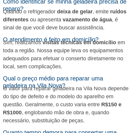
Como identificar se minha geladeira precisa de
reparo?
Quando o refrigerador
deixa de gelar
, emite
ruídos
diferentes
ou apresenta
vazamento de água
, é
sinal de que você deve buscar assistência.
O atendimento é feito em domicílio?
Sim, realizamos
visitas técnicas em domicílio
em
toda a região. Nossa equipe leva os equipamentos
adequados para efetuar o conserto diretamente no
local, sem complicações.
Qual o preço médio para reparar uma
geladeira na Vila Nova?
O valor para reparar geladeira na Vila Nova depende
do tipo de defeito e do modelo do aparelho em
questão. Geralmente, o custo varia entre
R$150 e
R$1000
, englobando mão de obra e, quando
necessário, substituição de peças.
Quanto tempo demora para consertar uma