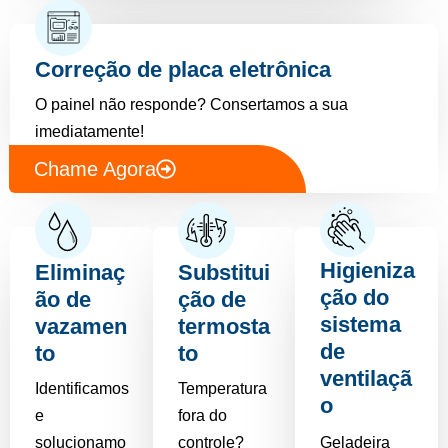
Correção de placa eletrônica
O painel não responde? Consertamos a sua
imediatamente!
Chame Agora
Higieniza
Eliminaç
Substitui
ção do
ão de
ção de
sistema
vazamen
termosta
de
to
to
ventilaçã
Identificamos
Temperatura
o
e
fora do
solucionamo
controle?
Geladeira