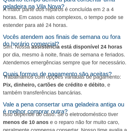
geladeira na Vila Nova?
A maior parte dos reparos é concluída em 2 a 4
horas. Em casos mais complexos, o tempo pode se
estender para até 24 horas.
Vocês atendem aos finais de semana ou fora
do horário comercial?
Sim. Nossa
assistência está disponível 24 horas
por dia, mesmo à noite, finais de semana e feriados.
Atendemos emergências sempre que for necessário.
Quais formas de pagamento são aceitas?
Trabalhamos com opções variadas de pagamento:
Pix, dinheiro, cartões de crédito e débito
, e
também transferências bancárias.
Vale a pena consertar uma geladeira antiga ou
é melhor comprar outra?
Isso depende do caso. Se o eletrodoméstico tiver
menos de 10 anos
e o reparo não for muito caro,
geralmente compensa consertar. Nosso time avalia a