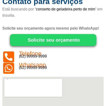
Contato para serviços
Está buscando por “
conserto de geladeira perto de mim
” em
Irisville.
Solicite seu orçamento agora mesmo pelo WhatsApp!
Solicite seu orçamento
Telefone
(62) 99999-9999
Whatsapp
(62) 99999-9999