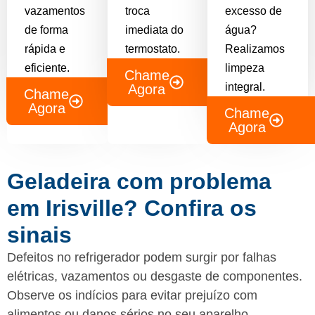
vazamentos
troca
excesso de
de forma
imediata do
água?
rápida e
termostato.
Realizamos
eficiente.
limpeza
Chame
integral.
Agora
Chame
Agora
Chame
Agora
Geladeira com problema
em Irisville? Confira os
sinais
Defeitos no refrigerador podem surgir por falhas
elétricas, vazamentos ou desgaste de componentes.
Observe os indícios para evitar prejuízo com
alimentos ou danos sérios no seu aparelho.