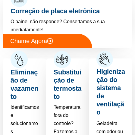
Correção de placa eletrônica
O painel não responde? Consertamos a sua
imediatamente!
Chame Agora
Higieniza
Eliminaç
Substitui
ção do
ão de
ção de
sistema
vazamen
termosta
de
to
to
ventilaçã
Identificamos
Temperatura
o
e
fora do
solucionamo
controle?
Geladeira
s
Fazemos a
com odor ou