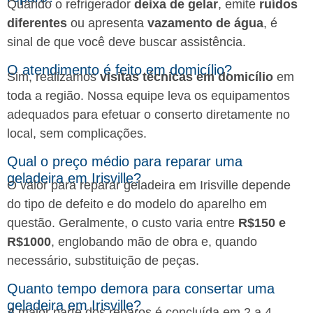
Quando o refrigerador
deixa de gelar
, emite
ruídos
diferentes
ou apresenta
vazamento de água
, é
sinal de que você deve buscar assistência.
O atendimento é feito em domicílio?
Sim, realizamos
visitas técnicas em domicílio
em
toda a região. Nossa equipe leva os equipamentos
adequados para efetuar o conserto diretamente no
local, sem complicações.
Qual o preço médio para reparar uma
geladeira em Irisville?
O valor para reparar geladeira em Irisville depende
do tipo de defeito e do modelo do aparelho em
questão. Geralmente, o custo varia entre
R$150 e
R$1000
, englobando mão de obra e, quando
necessário, substituição de peças.
Quanto tempo demora para consertar uma
geladeira em Irisville?
A maior parte dos reparos é concluída em 2 a 4