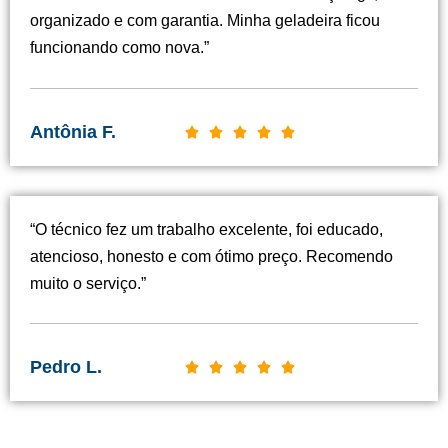
organizado e com garantia. Minha geladeira ficou
funcionando como nova.”
Antônia F.
C





l
a
s
“O técnico fez um trabalho excelente, foi educado,
s
atencioso, honesto e com ótimo preço. Recomendo
i
muito o serviço.”
f
i
c
Pedro L.
C





a
l
d
a
o
s