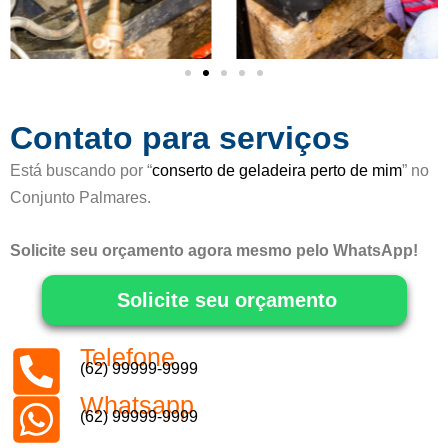
o
5
d
e
5
Contato para serviços
Está buscando por “
conserto de geladeira perto de mim
” no
Conjunto Palmares.
Solicite seu orçamento agora mesmo pelo WhatsApp!
Solicite seu orçamento
Telefone
(62) 99999-9999
Whatsapp
(62) 99999-9999