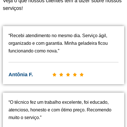
Veja o que nossos clientes têm a dizer sobre nossos
serviços!
“Recebi atendimento no mesmo dia. Serviço ágil,
organizado e com garantia. Minha geladeira ficou
funcionando como nova.”
Antônia F.
C





l
a
s
“O técnico fez um trabalho excelente, foi educado,
s
atencioso, honesto e com ótimo preço. Recomendo
i
muito o serviço.”
f