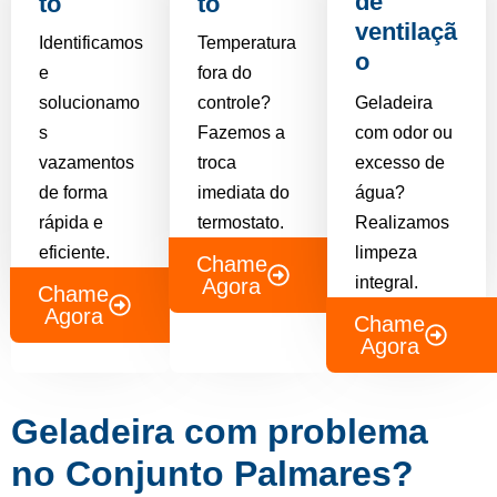
de
to
to
ventilaçã
Identificamos
Temperatura
o
e
fora do
solucionamo
controle?
Geladeira
s
Fazemos a
com odor ou
vazamentos
troca
excesso de
de forma
imediata do
água?
rápida e
termostato.
Realizamos
eficiente.
limpeza
Chame
integral.
Agora
Chame
Agora
Chame
Agora
Geladeira com problema
no Conjunto Palmares?