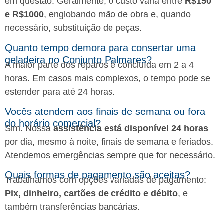
em questão. Geralmente, o custo varia entre
R$150
e R$1000
, englobando mão de obra e, quando
necessário, substituição de peças.
Quanto tempo demora para consertar uma
geladeira no Conjunto Palmares?
A maior parte dos reparos é concluída em 2 a 4
horas. Em casos mais complexos, o tempo pode se
estender para até 24 horas.
Vocês atendem aos finais de semana ou fora
do horário comercial?
Sim. Nossa
assistência está disponível 24 horas
por dia, mesmo à noite, finais de semana e feriados.
Atendemos emergências sempre que for necessário.
Quais formas de pagamento são aceitas?
Trabalhamos com opções variadas de pagamento:
Pix, dinheiro, cartões de crédito e débito
, e
também transferências bancárias.