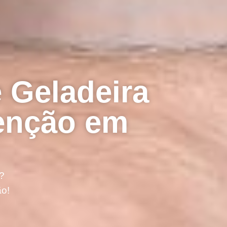
 Geladeira
denção em
?
ão!