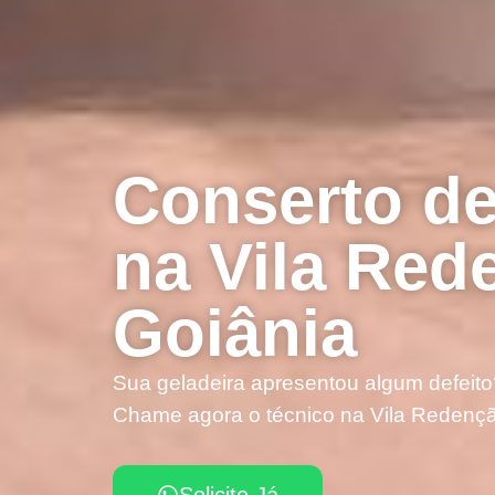
Conserto de
na Vila Re
Goiânia
Sua geladeira apresentou algum defeito
Chame agora o técnico na Vila Redenç
Solicite Já