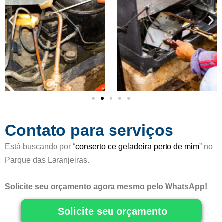
5
o
c
o
m
o
5
d
e
5
Contato para serviços
Está buscando por “
conserto de geladeira perto de mim
” no
Parque das Laranjeiras.
Solicite seu orçamento agora mesmo pelo WhatsApp!
Solicite seu orçamento