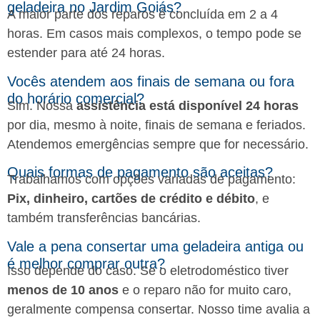
geladeira no Jardim Goiás?
A maior parte dos reparos é concluída em 2 a 4
horas. Em casos mais complexos, o tempo pode se
estender para até 24 horas.
Vocês atendem aos finais de semana ou fora
do horário comercial?
Sim. Nossa
assistência está disponível 24 horas
por dia, mesmo à noite, finais de semana e feriados.
Atendemos emergências sempre que for necessário.
Quais formas de pagamento são aceitas?
Trabalhamos com opções variadas de pagamento:
Pix, dinheiro, cartões de crédito e débito
, e
também transferências bancárias.
Vale a pena consertar uma geladeira antiga ou
é melhor comprar outra?
Isso depende do caso. Se o eletrodoméstico tiver
menos de 10 anos
e o reparo não for muito caro,
geralmente compensa consertar. Nosso time avalia a