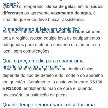
reparo?
Quando o refrigerador
deixa de gelar
, emite
ruídos
diferentes
ou apresenta
vazamento de água
, é
sinal de que você deve buscar assistência.
O atendimento é feito em domicílio?
Sim, realizamos
visitas técnicas em domicílio
em
toda a região. Nossa equipe leva os equipamentos
adequados para efetuar o conserto diretamente no
local, sem complicações.
Qual o preço médio para reparar uma
geladeira no Jardim Goiás?
O valor para reparar geladeira no Jardim Goiás
depende do tipo de defeito e do modelo do aparelho
em questão. Geralmente, o custo varia entre
R$150
e R$1000
, englobando mão de obra e, quando
necessário, substituição de peças.
Quanto tempo demora para consertar uma