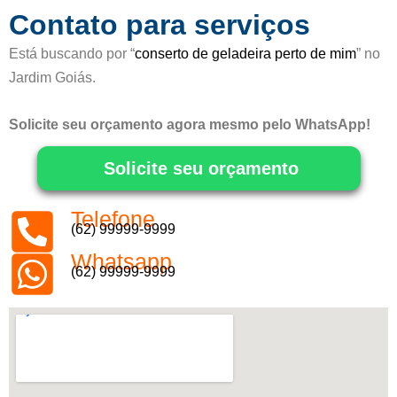
5
Contato para serviços
Está buscando por “
conserto de geladeira perto de mim
” no
Jardim Goiás.
Solicite seu orçamento agora mesmo pelo WhatsApp!
Solicite seu orçamento
Telefone
(62) 99999-9999
Whatsapp
(62) 99999-9999