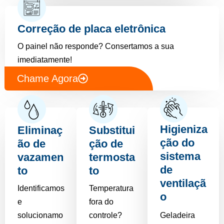
Correção de placa eletrônica
O painel não responde? Consertamos a sua
imediatamente!
Chame Agora
Higieniza
Eliminaç
Substitui
ção do
ão de
ção de
sistema
vazamen
termosta
de
to
to
ventilaçã
Identificamos
Temperatura
o
e
fora do
solucionamo
controle?
Geladeira