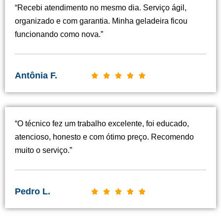
“Recebi atendimento no mesmo dia. Serviço ágil,
organizado e com garantia. Minha geladeira ficou
funcionando como nova.”
Antônia F.
C





l
a
s
“O técnico fez um trabalho excelente, foi educado,
s
atencioso, honesto e com ótimo preço. Recomendo
i
muito o serviço.”
f
i
c
Pedro L.
C





a
l
d
a