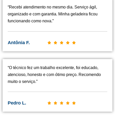
“Recebi atendimento no mesmo dia. Serviço ágil,
organizado e com garantia. Minha geladeira ficou
funcionando como nova.”
Antônia F.
C





l
a
s
“O técnico fez um trabalho excelente, foi educado,
s
atencioso, honesto e com ótimo preço. Recomendo
i
muito o serviço.”
f
i
c
Pedro L.
C





a
l
d