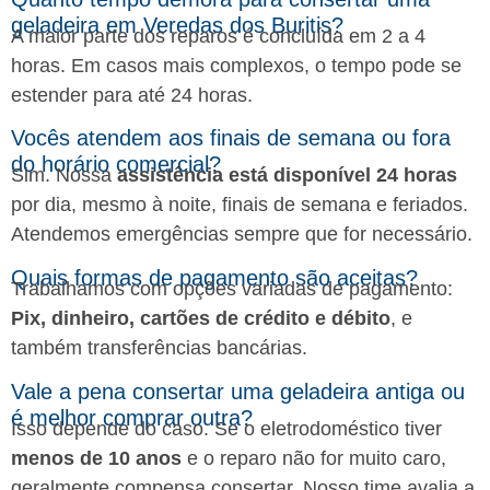
geladeira em Veredas dos Buritis?
A maior parte dos reparos é concluída em 2 a 4
horas. Em casos mais complexos, o tempo pode se
estender para até 24 horas.
Vocês atendem aos finais de semana ou fora
do horário comercial?
Sim. Nossa
assistência está disponível 24 horas
por dia, mesmo à noite, finais de semana e feriados.
Atendemos emergências sempre que for necessário.
Quais formas de pagamento são aceitas?
Trabalhamos com opções variadas de pagamento:
Pix, dinheiro, cartões de crédito e débito
, e
também transferências bancárias.
Vale a pena consertar uma geladeira antiga ou
é melhor comprar outra?
Isso depende do caso. Se o eletrodoméstico tiver
menos de 10 anos
e o reparo não for muito caro,
geralmente compensa consertar. Nosso time avalia a