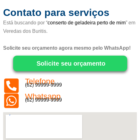
5
Contato para serviços
Está buscando por “
conserto de geladeira perto de mim
” em
Veredas dos Buritis.
Solicite seu orçamento agora mesmo pelo WhatsApp!
Solicite seu orçamento
Telefone
(62) 99999-9999
Whatsapp
(62) 99999-9999