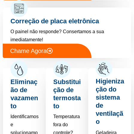
Correção de placa eletrônica
O painel não responde? Consertamos a sua
imediatamente!
Chame Agora
Higieniza
Eliminaç
Substitui
ção do
ão de
ção de
sistema
vazamen
termosta
de
to
to
ventilaçã
Identificamos
Temperatura
o
e
fora do
solucionamo
controle?
Geladeira