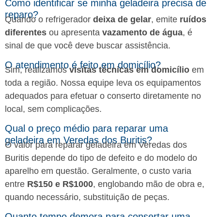
Como identificar se minha geladeira precisa de
reparo?
Quando o refrigerador
deixa de gelar
, emite
ruídos
diferentes
ou apresenta
vazamento de água
, é
sinal de que você deve buscar assistência.
O atendimento é feito em domicílio?
Sim, realizamos
visitas técnicas em domicílio
em
toda a região. Nossa equipe leva os equipamentos
adequados para efetuar o conserto diretamente no
local, sem complicações.
Qual o preço médio para reparar uma
geladeira em Veredas dos Buritis?
O valor para reparar geladeira em Veredas dos
Buritis depende do tipo de defeito e do modelo do
aparelho em questão. Geralmente, o custo varia
entre
R$150 e R$1000
, englobando mão de obra e,
quando necessário, substituição de peças.
Quanto tempo demora para consertar uma